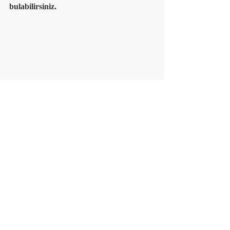
bulabilirsiniz.
Ürün Hakkında Ayrıntılı Bilgi
Etiketler:
Metabolizma
Enerji
Takviye
Beslenme
Yaş & Özel Dönem Sağlığı