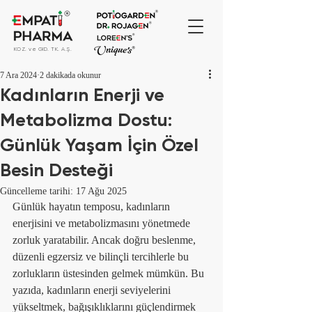
KOZ. ve GID. TK. A.Ş.
7 Ara 2024
2 dakikada okunur
Kadınların Enerji ve
Metabolizma Dostu:
Günlük Yaşam İçin Özel
Besin Desteği
Güncelleme tarihi:
17 Ağu 2025
Günlük hayatın temposu, kadınların 
enerjisini ve metabolizmasını yönetmede 
zorluk yaratabilir. Ancak doğru beslenme, 
düzenli egzersiz ve bilinçli tercihlerle bu 
zorlukların üstesinden gelmek mümkün. Bu 
yazıda, kadınların enerji seviyelerini 
yükseltmek, bağışıklıklarını güçlendirmek 