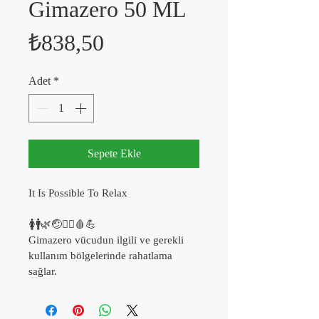
Gimazero 50 ML
Fiyat
₺838,50
Adet
*
Sepete Ekle
It Is Possible To Relax
🚺🚹🌿🤕🤸‍♂🩸💪
Gimazero vücudun ilgili ve gerekli 
kullanım bölgelerinde rahatlama 
sağlar.