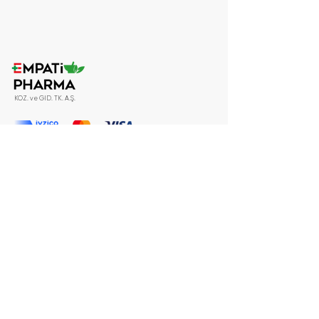
KOZ. ve GID. TK. A.Ş.
Politikalarımız
Mesafeli Satış Sözleşmesi
Gizlilik Politikası
Teslimat ve İade Politikası
Ön Bilgilendirme Formu
ADRES
Muratreis Mah. Selamet Sok. No:9 Üsküdar, İSTANBUL