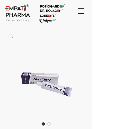
KOZ. ve GID. TK. A.Ş.