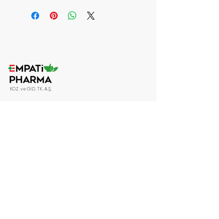
KOZ. ve GID. TK. A.Ş.
Politikalarımız
Mesafeli Satış Sözleşmesi
Gizlilik Politikası
Teslimat ve İade Politikası
Ön Bilgilendirme Formu