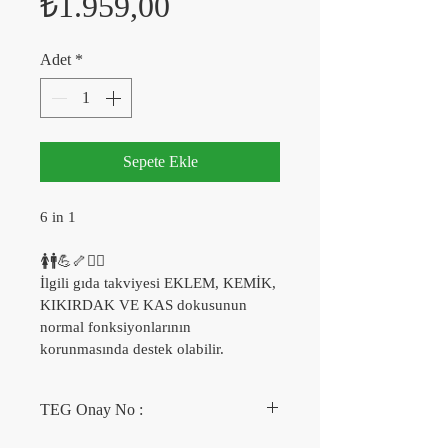
Fiyat
₺1.959,00
Adet
*
Sepete Ekle
6 in 1
🚺🚹💪🦴🤸‍♂
İlgili gıda takviyesi EKLEM, KEMİK, 
KIKIRDAK VE KAS dokusunun 
normal fonksiyonlarının 
korunmasında destek olabilir.
TEG Onay No :
015717-26.12.2022