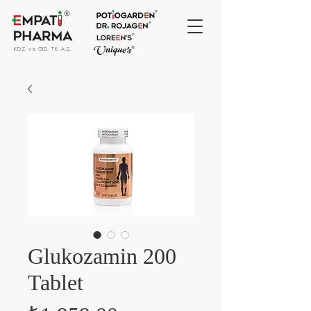
KOZ. ve GID. TK. A.Ş.
Glukozamin 200
Tablet