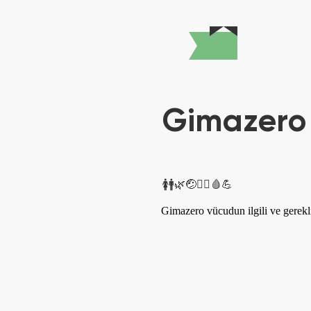
Gimazero
🚺🚹🌿🤕🤸‍♂🩸💪
Gimazero vücudun ilgili ve gerekli