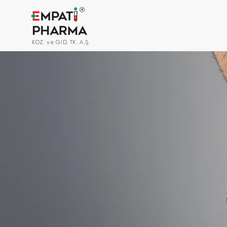
KOZ. ve GID. TK. A.Ş.