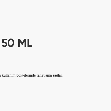
It Is Possible To Relax
 50 ML
 kullanım bölgelerinde rahatlama sağlar.