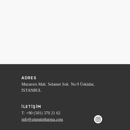
ADRES
Muratreis Mah. Selamet Sok. No:9 Üsküdar,
İSTANBUL
İLETİŞİM
T:
+90 (501) 370 21 62
info@empatipharma.com