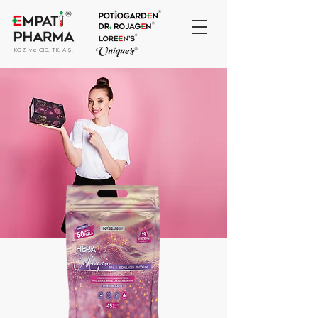
KOZ. ve GID. TK. A.Ş.