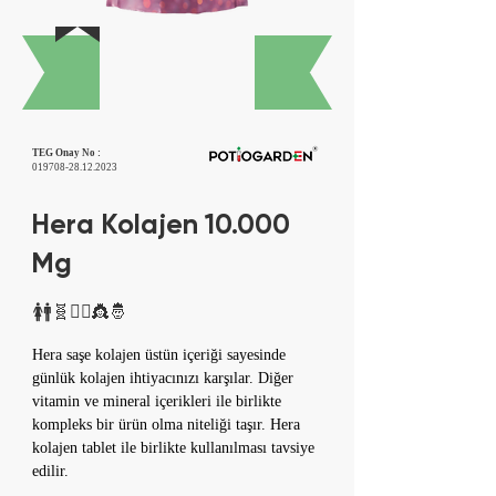
1 Month Fixed Dose,
10.000 Mg In One
Sachet
TEG Onay No :
019708-28.12.2023
Hera Kolajen 10.000
Mg
🚺🚹🧬🤸‍♂👸🤴
Hera saşe kolajen üstün içeriği sayesinde 
günlük kolajen ihtiyacınızı karşılar. Diğer 
vitamin ve mineral içerikleri ile birlikte 
kompleks bir ürün olma niteliği taşır. Hera 
kolajen tablet ile birlikte kullanılması tavsiye 
edilir.