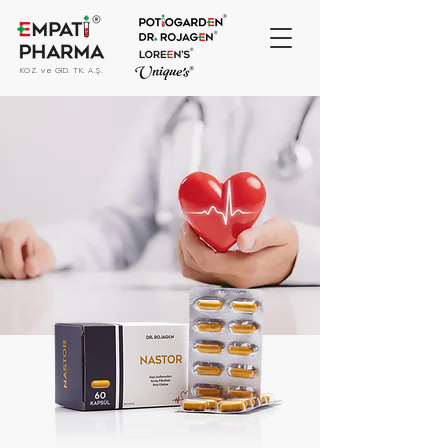
KOZ. ve GID. TK. A.Ş.