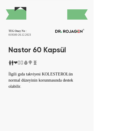
Protect Your Heart
TEG Onay No :
019500-26.12.2023
Nastor 60 Kapsül
🚺🚹❤🤸‍♂🩸🍭🧬
İlgili gıda takviyesi KOLESTEROLün 
normal düzeyinin korunmasında destek 
olabilir.