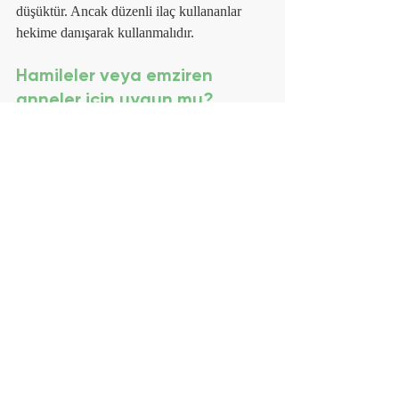
düşüktür. Ancak düzenli ilaç kullananlar 
hekime danışarak kullanmalıdır.
Hamileler veya emziren 
anneler için uygun mu?
Hamilelik ve emzirme döneminde 
kullanmadan önce doktora danışılması 
tavsiye edilir.
Ne kadar sürede etki 
gösterir?
Çoğu kullanıcı ilk uygulamadan kısa süre 
sonra rahatlama hisseder. Düzenli 
kullanımda uzun vadeli faydaları da 
belirginleşir.
Ağrılarınızı hafifletmek, hareketliliğinizi geri 
kazanmak ve yaşam kalitenizi artırmak 