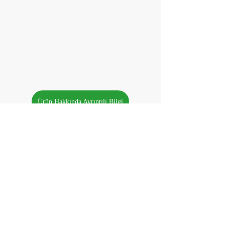
Ürün Hakkında Ayrıntılı Bilgi
Etiketler:
beslenme alışkanlıkları
insülin dengesi
diyabet
şeker hastalığı
Hormon & Metabolizma
Genel Sağlık & Yaşam
Beslenme & Takviyeler