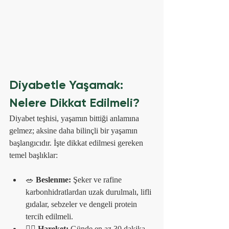
Diyabetle Yaşamak: 
Nelere Dikkat Edilmeli?
Diyabet teşhisi, yaşamın bittiği anlamına 
gelmez; aksine daha bilinçli bir yaşamın 
başlangıcıdır. İşte dikkat edilmesi gereken 
temel başlıklar:
🥗 
Beslenme:
 Şeker ve rafine 
karbonhidratlardan uzak durulmalı, lifli 
gıdalar, sebzeler ve dengeli protein 
tercih edilmeli.
🧘‍♀️ 
Hareket:
 Günde en az 30 dakika 