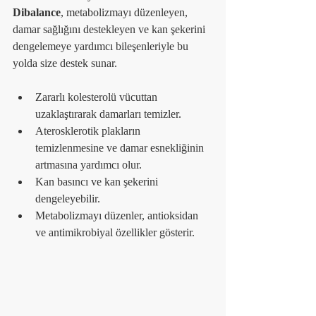
Dibalance
, metabolizmayı düzenleyen, 
damar sağlığını destekleyen ve kan şekerini 
dengelemeye yardımcı bileşenleriyle bu 
yolda size destek sunar.
Zararlı kolesterolü vücuttan 
uzaklaştırarak damarları temizler.
Aterosklerotik plakların 
temizlenmesine ve damar esnekliğinin 
artmasına yardımcı olur.
Kan basıncı ve kan şekerini 
dengeleyebilir.
Metabolizmayı düzenler, antioksidan 
ve antimikrobiyal özellikler gösterir.