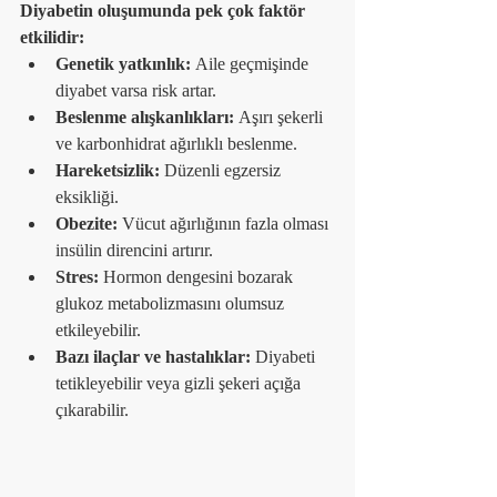
Diyabetin oluşumunda pek çok faktör 
etkilidir:
Genetik yatkınlık:
 Aile geçmişinde 
diyabet varsa risk artar.
Beslenme alışkanlıkları:
 Aşırı şekerli 
ve karbonhidrat ağırlıklı beslenme.
Hareketsizlik:
 Düzenli egzersiz 
eksikliği.
Obezite:
 Vücut ağırlığının fazla olması 
insülin direncini artırır.
Stres:
 Hormon dengesini bozarak 
glukoz metabolizmasını olumsuz 
etkileyebilir.
Bazı ilaçlar ve hastalıklar:
 Diyabeti 
tetikleyebilir veya gizli şekeri açığa 
çıkarabilir.