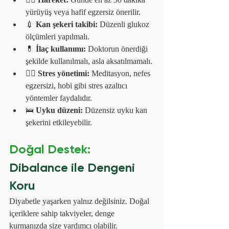
yürüyüş veya hafif egzersiz önerilir.
💉 
Kan şekeri takibi:
 Düzenli glukoz 
ölçümleri yapılmalı.
💊 
İlaç kullanımı:
 Doktorun önerdiği 
şekilde kullanılmalı, asla aksatılmamalı.
🧘‍♂️ 
Stres yönetimi:
 Meditasyon, nefes 
egzersizi, hobi gibi stres azaltıcı 
yöntemler faydalıdır.
🛌 
Uyku düzeni:
 Düzensiz uyku kan 
şekerini etkileyebilir.
Doğal Destek:
Dibalance ile Dengeni 
Koru
Diyabetle yaşarken yalnız değilsiniz. Doğal 
içeriklere sahip takviyeler, denge 
kurmanızda size yardımcı olabilir. 